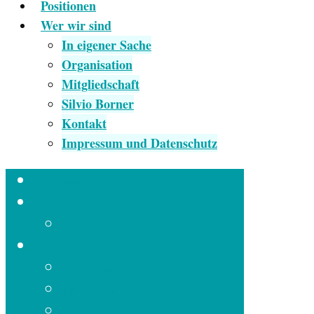
Positionen
Wer wir sind
In eigener Sache
Organisation
Mitgliedschaft
Silvio Borner
Kontakt
Impressum und Datenschutz
Empfang
Blog
Autoren
Themenapéros
Strominfarkt
Parasitismus
Vorsorgeprinzip