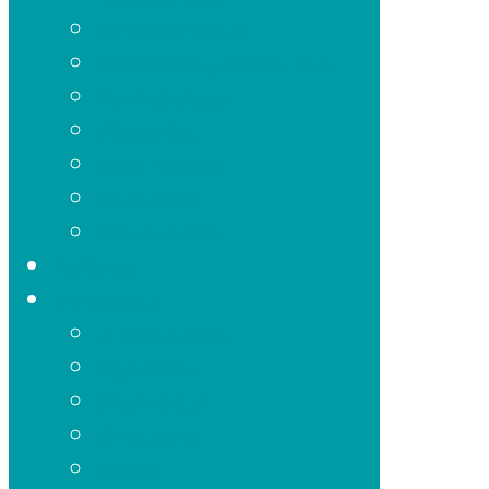
Klimamassnahmen
Unerreichbare politische Ziele
Kerntechnologie
Klimapolitik
Grüne Finanzen
Silvio Borner
Frühere Anlässe
Positionen
Wer wir sind
In eigener Sache
Organisation
Mitgliedschaft
Silvio Borner
Kontakt