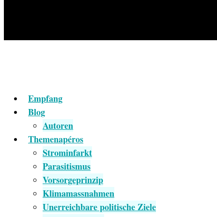
Empfang
Blog
Autoren
Themenapéros
Strominfarkt
Parasitismus
Vorsorgeprinzip
Klimamassnahmen
Unerreichbare politische Ziele