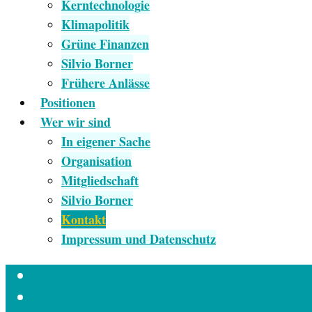
Kerntechnologie
Klimapolitik
Grüne Finanzen
Silvio Borner
Frühere Anlässe
Positionen
Wer wir sind
In eigener Sache
Organisation
Mitgliedschaft
Silvio Borner
Kontakt
Impressum und Datenschutz
Empfang
Blog