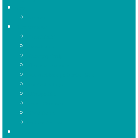
Blog
Autoren
Themenapéros
Strominfarkt
Parasitismus
Vorsorgeprinzip
Klimamassnahmen
Unerreichbare politische Ziele
Kerntechnologie
Klimapolitik
Grüne Finanzen
Silvio Borner
Frühere Anlässe
Positionen