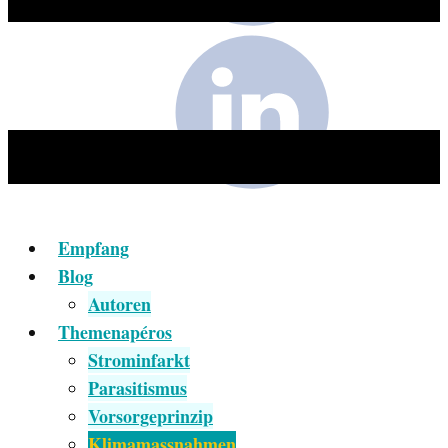
Empfang
Blog
Autoren
Themenapéros
Strominfarkt
Parasitismus
Vorsorgeprinzip
Klimamassnahmen