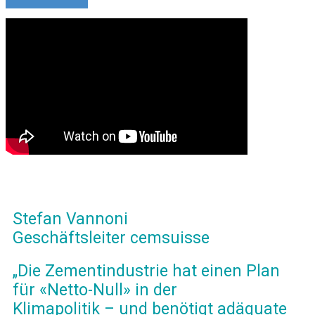
Stefan Vannoni
Geschäftsleiter cemsuisse
„Die Zementindustrie hat einen Plan
für «Netto-Null» in der
Klimapolitik – und benötigt adäquate