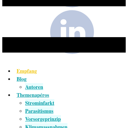
Empfang
Blog
Autoren
Themenapéros
Strominfarkt
Parasitismus
Vorsorgeprinzip
Klimamassnahmen