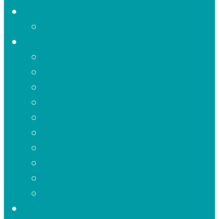
Blog
Autoren
Themenapéros
Strominfarkt
Parasitismus
Vorsorgeprinzip
Klimamassnahmen
Unerreichbare politische Ziele
Kerntechnologie
Klimapolitik
Grüne Finanzen
Silvio Borner
Frühere Anlässe
Positionen