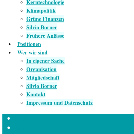
Kerntechnologie
Klimapolitik
Grüne Finanzen
Silvio Borner
Frühere Anlässe
Positionen
Wer wir sind
In eigener Sache
Organisation
Mitgliedschaft
Silvio Borner
Kontakt
Impressum und Datenschutz
Empfang
Blog