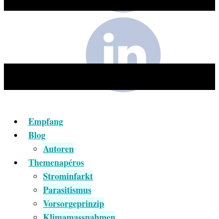
Empfang
Blog
Autoren
Themenapéros
Strominfarkt
Parasitismus
Vorsorgeprinzip
Klimamassnahmen