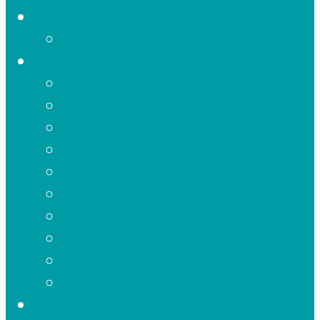
Blog
Autoren
Themenapéros
Strominfarkt
Parasitismus
Vorsorgeprinzip
Klimamassnahmen
Unerreichbare politische Ziele
Kerntechnologie
Klimapolitik
Grüne Finanzen
Silvio Borner
Frühere Anlässe
Positionen