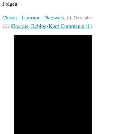
Carnot - Cournot - Netzwerk
14. Dezember
Energie
Reblog-Kurz
Comments (1)
2020
,