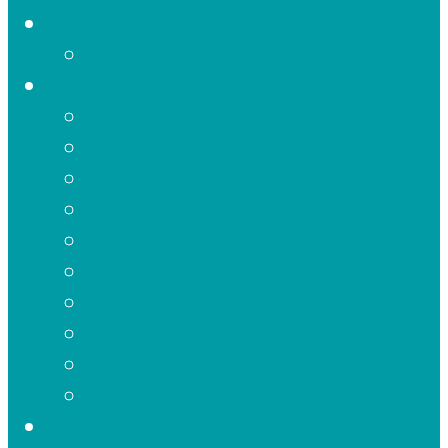
Blog
Autoren
Themenapéros
Strominfarkt
Parasitismus
Vorsorgeprinzip
Klimamassnahmen
Unerreichbare politische Ziele
Kerntechnologie
Klimapolitik
Grüne Finanzen
Silvio Borner
Frühere Anlässe
Positionen