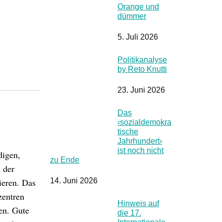
Orange und
dümmer
5. Juli 2026
Politikanalyse
by Reto Knutti
23. Juni 2026
Das
‹sozialdemokra
tische
Jahrhundert›
ist noch nicht
digen,
zu Ende
 der
14. Juni 2026
ieren. Das
zentren
Hinweis auf
en. Gute
die 17.