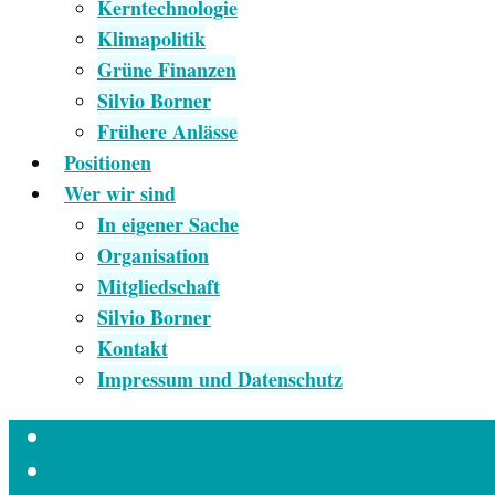
Kerntechnologie
Klimapolitik
Grüne Finanzen
Silvio Borner
Frühere Anlässe
Positionen
Wer wir sind
In eigener Sache
Organisation
Mitgliedschaft
Silvio Borner
Kontakt
Impressum und Datenschutz
Empfang
Blog