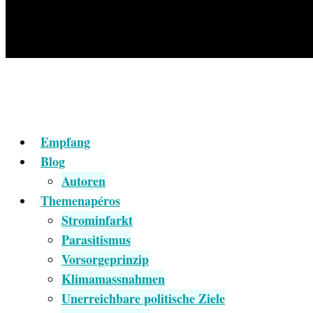
Empfang
Blog
Autoren
Themenapéros
Strominfarkt
Parasitismus
Vorsorgeprinzip
Klimamassnahmen
Unerreichbare politische Ziele