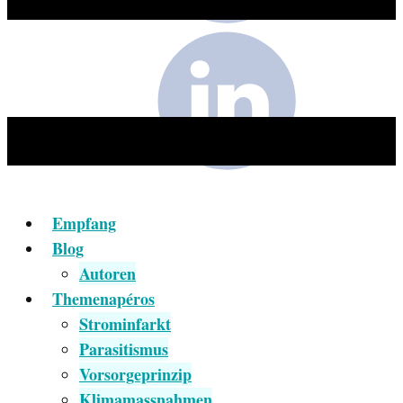
Empfang
Blog
Autoren
Themenapéros
Strominfarkt
Parasitismus
Vorsorgeprinzip
Klimamassnahmen