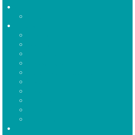
Blog
Autoren
Themenapéros
Strominfarkt
Parasitismus
Vorsorgeprinzip
Klimamassnahmen
Unerreichbare politische Ziele
Kerntechnologie
Klimapolitik
Grüne Finanzen
Silvio Borner
Frühere Anlässe
Positionen