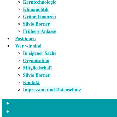
Kerntechnologie
Klimapolitik
Grüne Finanzen
Silvio Borner
Frühere Anlässe
Positionen
Wer wir sind
In eigener Sache
Organisation
Mitgliedschaft
Silvio Borner
Kontakt
Impressum und Datenschutz
Empfang
Blog