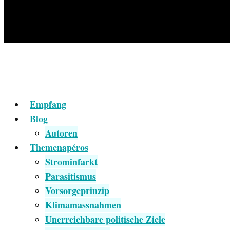
Empfang
Blog
Autoren
Themenapéros
Strominfarkt
Parasitismus
Vorsorgeprinzip
Klimamassnahmen
Unerreichbare politische Ziele