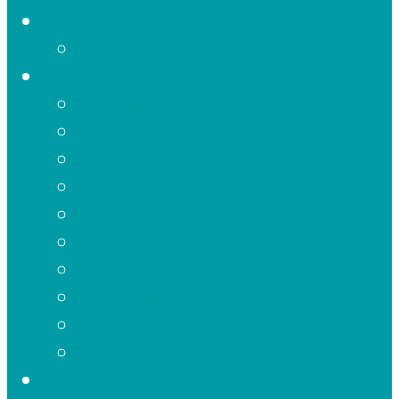
Blog
Autoren
Themenapéros
Strominfarkt
Parasitismus
Vorsorgeprinzip
Klimamassnahmen
Unerreichbare politische Ziele
Kerntechnologie
Klimapolitik
Grüne Finanzen
Silvio Borner
Frühere Anlässe
Positionen