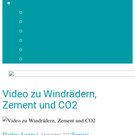
Wer wir sind
In eigener Sache
Organisation
Mitgliedschaft
Silvio Borner
Kontakt
Impressum und Datenschutz
Video zu Windrädern,
Zement und CO2
Markus Saurer
Energie
8. September 2023
,