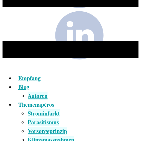
Empfang
Blog
Autoren
Themenapéros
Strominfarkt
Parasitismus
Vorsorgeprinzip
Klimamassnahmen