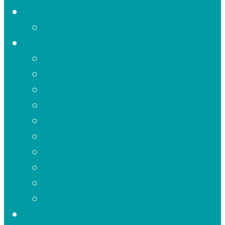
Blog
Autoren
Themenapéros
Strominfarkt
Parasitismus
Vorsorgeprinzip
Klimamassnahmen
Unerreichbare politische Ziele
Kerntechnologie
Klimapolitik
Grüne Finanzen
Silvio Borner
Frühere Anlässe
Positionen