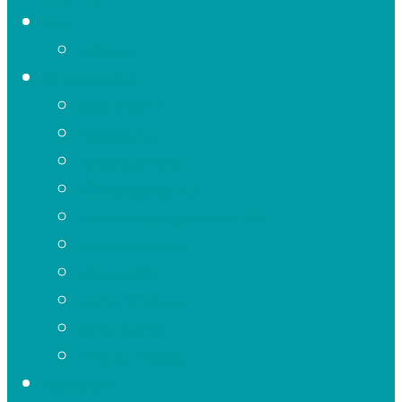
Blog
Autoren
Themenapéros
Strominfarkt
Parasitismus
Vorsorgeprinzip
Klimamassnahmen
Unerreichbare politische Ziele
Kerntechnologie
Klimapolitik
Grüne Finanzen
Silvio Borner
Frühere Anlässe
Positionen